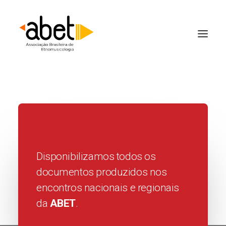
Disponibilizamos todos os
documentos produzidos nos
encontros nacionais e regionais
da
ABET
.