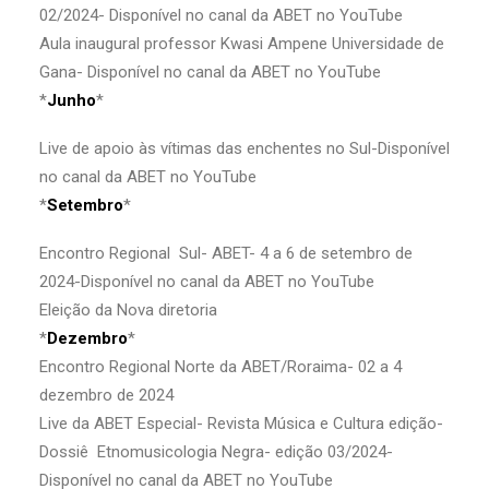
02/2024- Disponível no canal da ABET no YouTube
Aula inaugural professor Kwasi Ampene Universidade de
Gana- Disponível no canal da ABET no YouTube
*
Junho
*
Live de apoio às vítimas das enchentes no Sul-Disponível
no canal da ABET no YouTube
*
Setembro
*
Encontro Regional Sul- ABET- 4 a 6 de setembro de
2024-Disponível no canal da ABET no YouTube
Eleição da Nova diretoria
*
Dezembro
*
Encontro Regional Norte da ABET/Roraima- 02 a 4
dezembro de 2024
Live da ABET Especial- Revista Música e Cultura edição-
Dossiê Etnomusicologia Negra- edição 03/2024-
Disponível no canal da ABET no YouTube