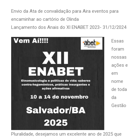
Envio da Ata de convalidação para Aira eventos para
encaminhar ao cartório de Olinda
Lançamento dos Anais do XI ENABET 2023- 31/12/2024
Essas
foram
nossas
ações e
em
nome
de toda
da
Gestão
Pluralidade, desejamos um excelente ano de 2025 que