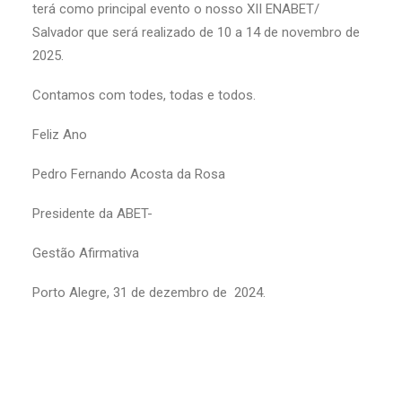
terá como principal evento o nosso XII ENABET/
Salvador que será realizado de 10 a 14 de novembro de
2025.
Contamos com todes, todas e todos.
Feliz Ano
Pedro Fernando Acosta da Rosa
Presidente da ABET-
Gestão Afirmativa
Porto Alegre, 31 de dezembro de 2024.