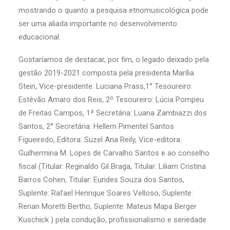
mostrando o quanto a pesquisa etnomusicológica pode
ser uma aliada importante no desenvolvimento
educacional.
Gostaríamos de destacar, por fim, o legado deixado pela
gestão 2019-2021 composta pela presidenta Marília
Stein,
Vice-presidente:
Luciana Prass,
1° Tesoureiro:
Estêvão Amaro dos Reis,
2º Tesoureiro:
Lúcia Pompeu
de Freitas Campos,
1ª Secretária:
Luana Zambiazzi dos
Santos,
2° Secretária:
Hellem Pimentel Santos
Figueiredo,
Editora:
Suzel Ana Reily,
Vice-editora:
Guilhermina M. Lopes de Carvalho Santos e ao conselho
fiscal (
Titular:
Reginaldo Gil Braga,
Titular:
Liliam Cristina
Barros Cohen,
Titular:
Eurides Souza dos Santos,
Suplente:
Rafael Henrique Soares Velloso,
Suplente:
Renan Moretti Bertho,
Suplente:
Mateus Mapa Berger
Kuschick ) pela condução, profissionalismo e seriedade