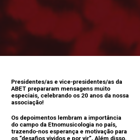
Presidentes/as e vice-presidentes/as da
ABET prepararam mensagens muito
especiais, celebrando os 20 anos da nossa
associação!
Os depoimentos lembram a importância
do campo da Etnomusicologia no país,
trazendo-nos esperança e motivação para
os “desafios vividos e por vir”. Além disso,