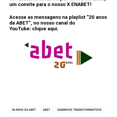
um convite para o nosso
X ENABET
!
Acesse as mensagens na playlist “20 anos
da ABET”, no nosso canal do
YouTube:
clique aqui
.
20 ANOS DA ABET
ABET
CAMINHOS TRANS/FORMATIVOS